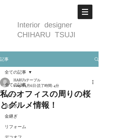
Interior designer
CHIHARU TSUJI
記事
全ての記事
HARU’sテーブル
全ての記事
2019年4月6日
読了時間: 4分
私のオフィスの周りの桜
セミナー
とグルメ情報！
金継ぎ
金継ぎ
リフォーム
デコオフ