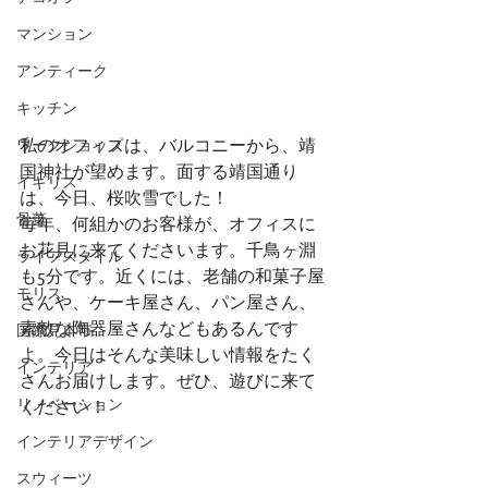
マンション
アンティーク
キッチン
私のオフィスは、バルコニーから、靖
ワークショップ
国神社が望めます。面する靖国通り
イギリス
は、今日、桜吹雪でした！
骨董
毎年、何組かのお客様が、オフィスに
お花見に来てくださいます。千鳥ヶ淵
ライフスタイル
も5分です。近くには、老舗の和菓子屋
モリス
さんや、ケーキ屋さん、パン屋さん、
素敵な陶器屋さんなどもあるんです
国際見本市
よ。今日はそんな美味しい情報をたく
インテリア
さんお届けします。ぜひ、遊びに来て
リノベーション
ください！
インテリアデザイン
スウィーツ