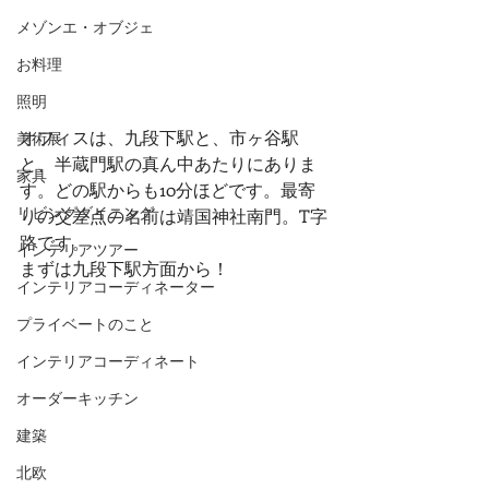
メゾンエ・オブジェ
お料理
照明
オフィスは、九段下駅と、市ヶ谷駅
美術展
と、半蔵門駅の真ん中あたりにありま
家具
す。どの駅からも10分ほどです。最寄
リビングダイニング
りの交差点の名前は靖国神社南門。T字
路です。
インテリアツアー
まずは九段下駅方面から！
インテリアコーディネーター
プライベートのこと
インテリアコーディネート
オーダーキッチン
建築
北欧