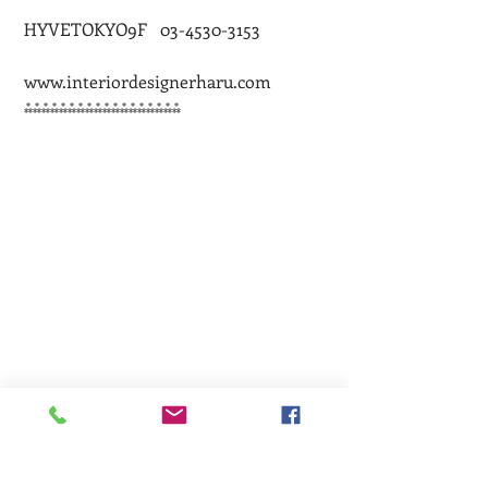
 HYVETOKYO9F   03-4530-3153
 www.interiordesignerharu.com
 ⁂⁂⁂⁂⁂⁂⁂⁂⁂⁂⁂⁂⁂⁂⁂⁂⁂⁂
#インテリア
#セミナー
インテリアデザイン
セミナー
ワークショップ