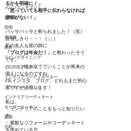
るかを明確に！」
メゾンエ・オブジェ
「思っていても相手に伝わらなければ
意味がない！」
お料理
照明
バッサバッサと斬られました！（笑）
美術展
反省しきり・・・（ ; ; ）
私の友人も彼の師に
家具
「ブログは年金だ！」
と教わったそう
リビングダイニング
です。
コツコツ積み立てていくことが将来の
インテリアツアー
備えになるのですね。
インテリアコーディネーター
FB,インスタ、ブログ、どれもまだ初心
プライベートのこと
者ですが頑張ります！
インテリアコーディネート
私は、
オーダーキッチン
・インテリアのことをもっと知りたい
方
建築
・素敵なリフォームやコーディネート
北欧
を求めている方