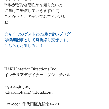
・私がどんな感性かを知りたい方
モダンリビング
に向けて発信していきます(^-^)
これからも、のぞいてみてください
ね！
☆今までのゲストとの
掛け合いブログ
は特集記事
として時折織り交ぜます。
こちらもお楽しみに！
HARU Interior Directions,Inc.
インテリアデザイナー　ツジ　チハル
 090-4246-3043
 c.harunohana@icloud.com
 102-0074  千代田区九段南2-4-11