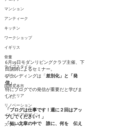
マンション
アンティーク
キッチン
ワークショップ
イギリス
骨董
6月19日モダンリビングクラブ主催、下
ライフスタイル
田講師によるセミナー。
ブランディングは「
差別化」と「発
モリス
信」、
国際見本市
特にブログでの発信が重要だと学びま
インテリア
した。
リノベーション
「ブログは仕事です！週に２回はアッ
インテリアデザイン
プしてください！」
「短い文章の中で　誰に、何を　伝え
スウィーツ