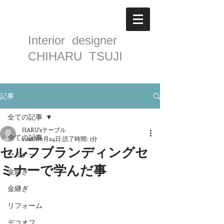
Interior designer
CHIHARU TSUJI
記事
全ての記事
HARU’sテーブル
全ての記事
2018年6月24日
読了時間: 1分
セルフブランディングセ
セミナー
ミナーで学んだ事
金継ぎ
金継ぎ
リフォーム
デコオフ