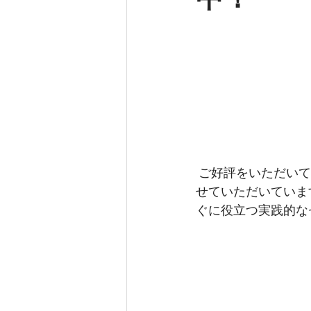
リビングダイニング
インテリ
インテリアコーディネート
オ
 ご好評をいただいているインテリアセミナーは、約２ヶ月に１度ほどのペースで、開催さ
せていただいていま
ぐに役立つ実践的な