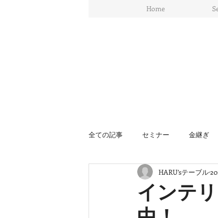
Home
S
全ての記事
セミナー
金継ぎ
HARU’sテーブル
2
ワークショップ
イギリス
インテリ
中！
インテリアデザイン
スウィー