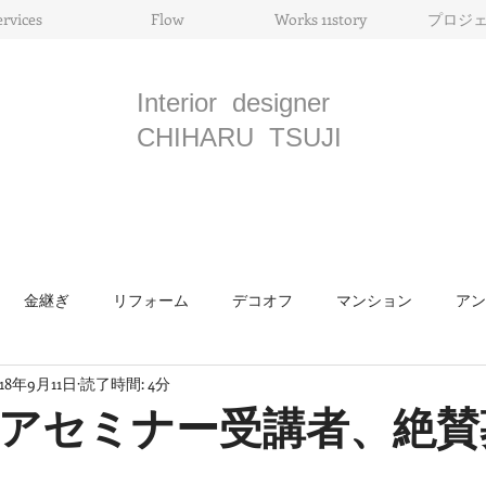
ervices
Flow
Works 11story
プロジ
Interior designer
CHIHARU TSUJI
金継ぎ
リフォーム
デコオフ
マンション
アン
018年9月11日
読了時間: 4分
骨董
ライフスタイル
モリス
国際見本市
インテ
アセミナー受講者、絶賛
ツ
メゾンエ・オブジェ
お料理
照明
美術展