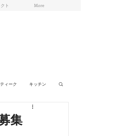
ェクト
More
ティーク
キッチン
リア
リノベーション
募集
家具