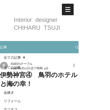
Interior designer
CHIHARU TSUJI
記事
全ての記事
HARU’sテーブル
全ての記事
2018年9月27日
読了時間: 4分
伊勢神宮④ 鳥羽のホテル
セミナー
と海の幸！
金継ぎ
金継ぎ
リフォーム
デコオフ