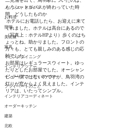
もうシャトルバスが終わっていた時
メゾンエ・オブジェ
間。どうしたものか 
お料理
 ホテルにお電話したら、お迎えに来て
照明
くれました。ホテルは高台にあるので
（写真上：ホテルHPより）歩くのはち
美術展
ょっとね。助かりました。フロントの
家具
方々も、とても親しみのある感じの応
対でした。
リビングダイニング
お部屋はレギュラースウィート。ゆっ
インテリアツアー
たりとしたお部屋でした。オーシャン
ビュー側ではないのですが、鳥羽湾の
インテリアコーディネーター
灯りが窓からよく見えました。インテ
プライベートのこと
リアは、いたってシンプル。
インテリアコーディネート
オーダーキッチン
建築
北欧