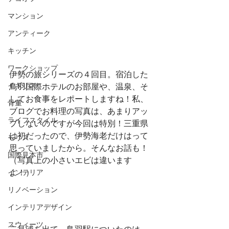
マンション
アンティーク
キッチン
ワークショップ
伊勢の旅シリーズの４回目。宿泊した
イギリス
鳥羽国際ホテルのお部屋や、温泉、そ
してお食事をレポートしますね！私、
骨董
ブログでお料理の写真は、あまりアッ
ライフスタイル
プしないのですが今回は特別！三重県
は初だったので、伊勢海老だけはって
モリス
思っていましたから。そんなお話も！
国際見本市
（写真上の小さいエビは違います
よ！）
インテリア
リノベーション
インテリアデザイン
スウィーツ
二見浦を出て、鳥羽駅についたのは、