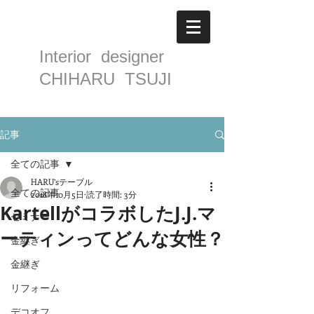
Interior designer
CHIHARU TSUJI
記事
全ての記事
HARU’sテーブル
全ての記事
2018年10月5日
読了時間: 3分
KartellがコラボしたJ.J.マ
セミナー
ーティンってどんな女性？
金継ぎ
金継ぎ
リフォーム
デコオフ