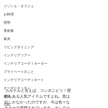
メゾンエ・オブジェ
お料理
照明
美術展
家具
リビングダイニング
インテリアツアー
インテリアコーディネーター
プライベートのこと
インテリアコーディネート
オーダーキッチン
 カルテルと言えば、コンポニビリ！歴
史もある人気アイテムですよね。昔は
建築
白しかなかったのですが、今は色々な
北欧
カラーで展開されています。そしてつ