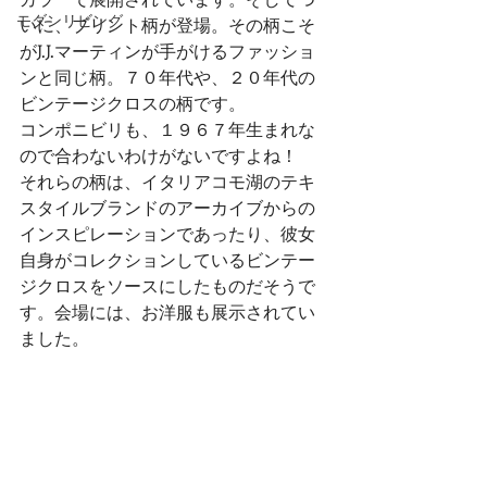
モダンリビング
いに、プリント柄が登場。その柄こそ
がJ.J.マーティンが手がけるファッショ
ンと同じ柄。７０年代や、２０年代の
ビンテージクロスの柄です。
コンポニビリも、１９６７年生まれな
ので合わないわけがないですよね！
それらの柄は、イタリアコモ湖のテキ
スタイルブランドのアーカイブからの
インスピレーションであったり、彼女
自身がコレクションしているビンテー
ジクロスをソースにしたものだそうで
す。会場には、お洋服も展示されてい
ました。