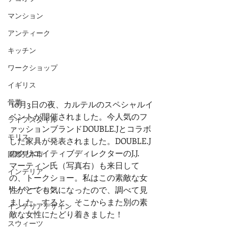
マンション
アンティーク
キッチン
ワークショップ
イギリス
骨董
 10月3日の夜、カルテルのスペシャルイ
ベントが開催されました。今人気のフ
ライフスタイル
ァッションブランドDOUBLE.Jとコラボ
モリス
した家具が発表されました。DOUBLE.J
のクリエイティブディレクターのJ.J.
国際見本市
マーティン氏（写真右）も来日して
インテリア
の、トークショー。私はこの素敵な女
リノベーション
性がとても気になったので、調べて見
ました。すると、そこからまた別の素
インテリアデザイン
敵な女性にたどり着きました！
スウィーツ