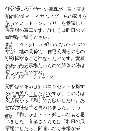
メゾンエ・オブジェ
 上の赤いソファーの写真が、建て替え
前のKnollや、イサムノグチらの家具を
お料理
使ってミッドセンチュリーを意識した
照明
展示場の写真です。詳しくは昨日のブ
ログをご覧ください。
美術展
まだ、４・5年しか経ってなかったので
家具
すが土地の関係で、住宅公園そのもの
リビングダイニング
が移転することになったのです。愛着
のあった展示場だったので解体の時は
インテリアツアー
寂しかったですね。
インテリアコーディネーター
前回はインテリアのコンセプトを探す
プライベートのこと
のに四苦八苦したのですが、この時は
インテリアコーディネート
支店長から「和」でお願いしたい。あ
オーダーキッチン
とはお任せ！と言われました。うわ
ー、「和」かぁ・・・難しいなぁと思
建築
いました。営業さんたちは「和風の展
北欧
示場にしたら、間違いなく来場が減