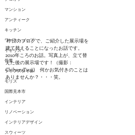
マンション
アンティーク
キッチン
ワークショップ
 昨日のブログで、ご紹介した展示場を
建て替えることになったお話です。
イギリス
2010年ころのお話。写真上が、立て替
骨董
えた後の展示場です！（撮影：
ChiharuTsuji)　何かお気付きのことは
ライフスタイル
ありませんか？・・・笑。
モリス
国際見本市
インテリア
リノベーション
インテリアデザイン
スウィーツ