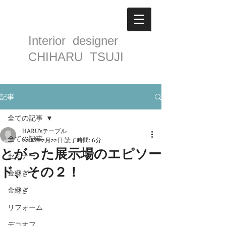
Interior designer
CHIHARU TSUJI
記事
全ての記事
HARU’sテーブル
全ての記事
2018年12月22日
読了時間: 6分
とがった展示場のエピソー
セミナー
ド、その２！
金継ぎ
金継ぎ
リフォーム
デコオフ