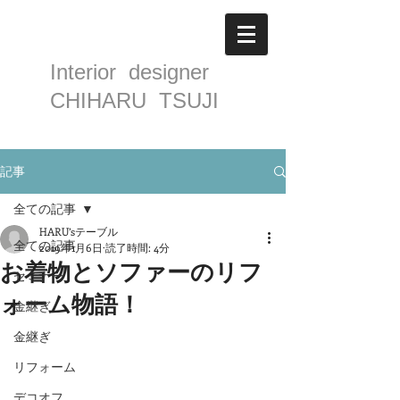
Interior designer
CHIHARU TSUJI
記事
全ての記事
HARU’sテーブル
全ての記事
2019年1月6日
読了時間: 4分
お着物とソファーのリフ
セミナー
ォーム物語！
金継ぎ
金継ぎ
リフォーム
デコオフ