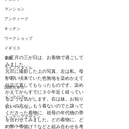
マンション
アンティーク
キッチン
ワークショップ
イギリス
お正月の三が日は、お着物で過ごして
骨董
みました。
ライフスタイル
元旦に撮影した上の写真、左は私。母
モリス
が若い頃来ていた色無地を染めかえて
仕立て直してもらったものです。染め
国際見本市
かえてからすでに３０年近く経ってい
インテリア
るような気がします。右は妹。お知り
合いの方が、もう着ないのでと譲って
リノベーション
くださった着物に、祖母の年代物の帯
インテリアデザイン
を合わせてみました。どの着物に、ど
の帯？帯揚げ？などと組み合わせを考
スウィーツ