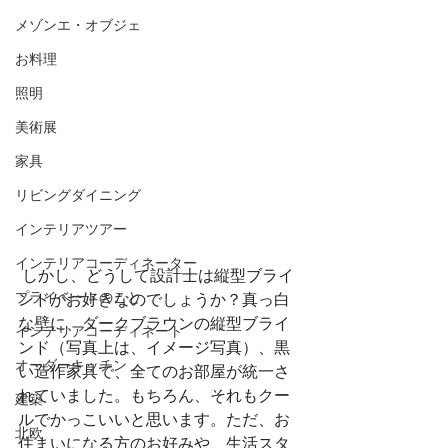
メゾンエ・オブジェ
お料理
照明
美術展
家具
リビングダイニング
インテリアツアー
インテリアコーディネーター
 しかし、どうして設計士は縦型ブライ
プライベートのこと
ンドがお好きなのでしょうか？真っ白
な壁に、ダークブラウンの縦型ブライ
インテリアコーディネート
ンド（写真上は、イメージ写真）、黒
オーダーキッチン
い造作家具で、全てのお部屋が統一さ
れていました。もちろん、それもクー
建築
ルでかっこいいと思います。ただ、お
北欧
住まいになる方のお好みや、生活スタ