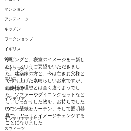
マンション
アンティーク
キッチン
ワークショップ
イギリス
骨董
リビングと、寝室のイメージを一新し
たい！というご要望をいただきまし
ライフスタイル
た。建築家の方と、今は亡きお父様と
モリス
で作り上げた素晴らしいお家ですが、
お嬢様の理想とは全く違うようでし
国際見本市
た。ソファーやダイニングセットなど
インテリア
も、しっかりした物を、お持ちでした
ので、壁紙とカーテン、そして照明器
リノベーション
具で、ガラリとイメージチェンジする
インテリアデザイン
ことになりました！
スウィーツ