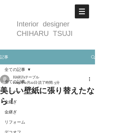
Interior designer
CHIHARU TSUJI
記事
全ての記事
HARU’sテーブル
全ての記事
2019年12月22日
読了時間: 5分
美しい壁紙に張り替えたな
セミナー
ら！
金継ぎ
金継ぎ
リフォーム
デコオフ