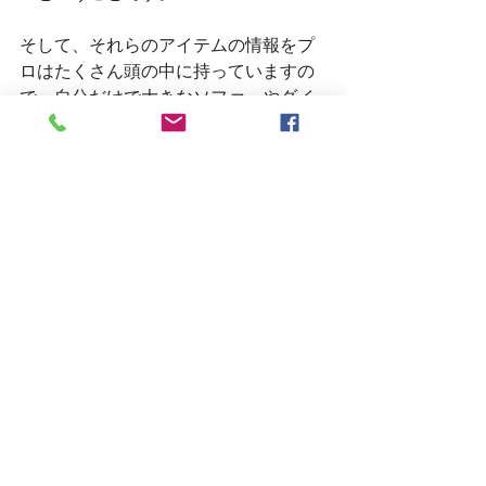
そして、それらのアイテムの情報をプ
ロはたくさん頭の中に持っていますの
で、自分だけで大きなソファーやダイ
ニングセットを決めるのは不安・・・
って方はぜひご相談ください。
トータルでご提案いたします。
一条工務店さんはじめ、多くのハウス
メーカーや、大手マンションデベロッ
パーさんでは、専属のコーディネータ
ーさんが無料で相談に乗ってくれます
ので安心ですね。
設計の初期段階からコーディネーター
の方にも入っていただいて、チームで
家づくりを進めることをおすすめしま
す。
素敵なおうちが仕上がると思います！