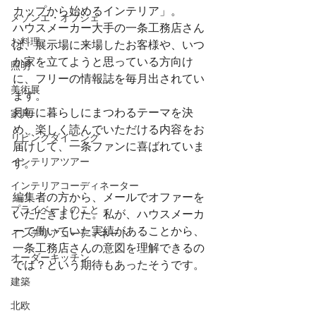
カップから始めるインテリア」。
メゾンエ・オブジェ
ハウスメーカー大手の一条工務店さん
お料理
は、展示場に来場したお客様や、いつ
か家を立てようと思っている方向け
照明
に、フリーの情報誌を毎月出されてい
美術展
ます。
月毎に暮らしにまつわるテーマを決
家具
め、楽しく読んでいただける内容をお
リビングダイニング
届けして、一条ファンに喜ばれていま
インテリアツアー
す。
インテリアコーディネーター
編集者の方から、メールでオファーを
プライベートのこと
いただきました。私が、ハウスメーカ
ーで働いていた実績があることから、
インテリアコーディネート
一条工務店さんの意図を理解できるの
オーダーキッチン
では？という期待もあったそうです。
建築
北欧