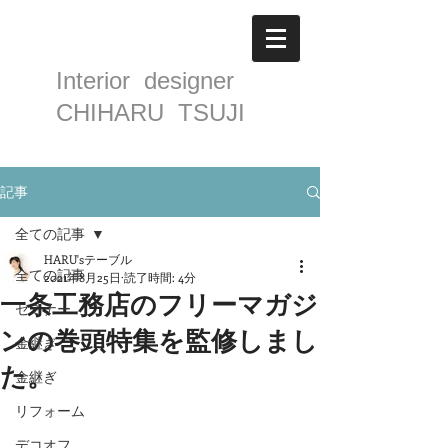
Interior designer
CHIHARU TSUJI
記事
全ての記事
HARU'sテーブル
全ての記事
2021年8月25日
読了時間: 4分
一条工務店のフリーマガジ
セミナー
ンの巻頭特集を監修しまし
金継ぎ
た。
金継ぎ
リフォーム
デコオフ