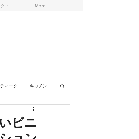
ェクト
More
ティーク
キッチン
リア
リノベーション
いビニ
ション
家具