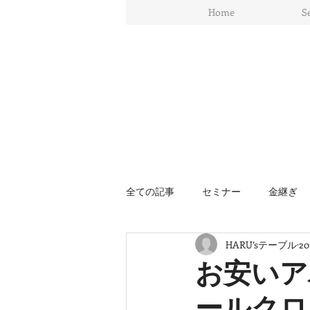
Home
S
全ての記事
セミナー
金継ぎ
HARU’sテーブル
2
ワークショップ
イギリス
お安いア
ールクロ
インテリアデザイン
スウィー