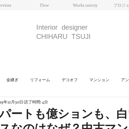
ervices
Flow
Works 11story
プロジ
Interior designer
CHIHARU TSUJI
金継ぎ
リフォーム
デコオフ
マンション
アン
019年12月30日
読了時間: 4分
骨董
ライフスタイル
モリス
国際見本市
インテ
パートも億ションも、白
スなのはなぜ？中古マン
ツ
メゾンエ・オブジェ
お料理
照明
美術展