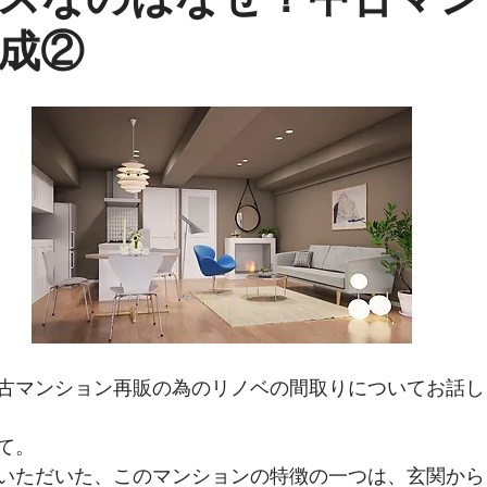
成②
アツアー
インテリアコーディネーター
プライベートのこと
ーダーキッチン
建築
古マンション再販の為のリノベの間取りについてお話し
て。
いただいた、このマンションの特徴の一つは、玄関から