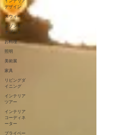
インテリア
デザイン
スウィーツ
メゾンエ・
オブジェ
お料理
照明
美術展
家具
リビングダ
イニング
インテリア
ツアー
インテリア
コーディネ
ーター
プライベー