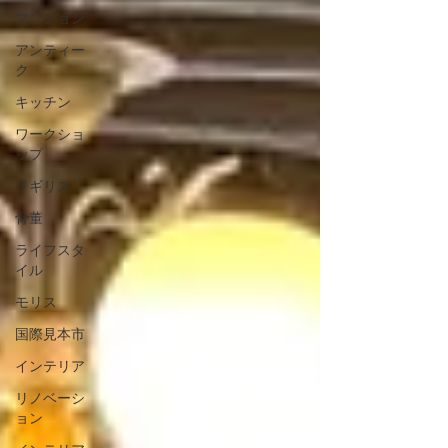
マンション
アンティー
ク
キッチン
ワークショ
ップ
イギリス
骨董
ライフスタ
イル
モリス
国際見本市
インテリア
リノベーシ
ョン