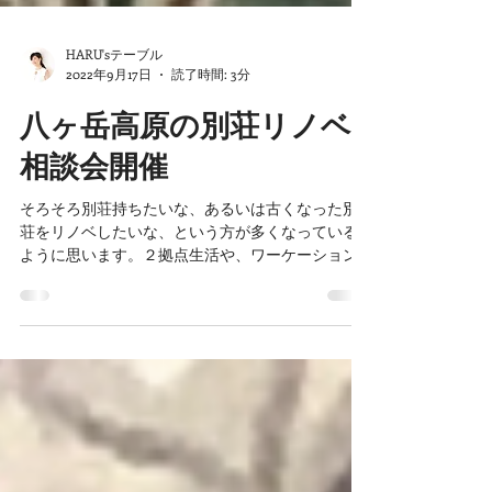
HARU'sテーブル
2022年9月17日
読了時間: 3分
八ヶ岳高原の別荘リノベ
相談会開催
そろそろ別荘持ちたいな、あるいは古くなった別
荘をリノベしたいな、という方が多くなっている
ように思います。２拠点生活や、ワーケーション
も現実味を帯びてきましたね。 でも、別荘のイン
テリアってどうしたらいいの？ 両親が持ってる別
荘が古くなってしまって・・・でも、せっかくだ
からち...